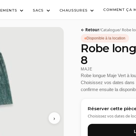
COMMENT ÇA 
TEMENTS
SACS
CHAUSSURES
← Retour
/
Catalogue
/
Robe l
Disponible à la location
Robe longu
8
MAJE
Robe longue Maje Vert à loue
Choisissez vos dates dans l'
confirme ensuite la disponibi
Réserver cette pièc
Choisissez vos dates de loc
›