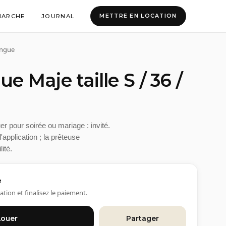
MARCHE
JOURNAL
METTRE EN LOCATION
ongue
e Maje taille S / 36 /
r pour soirée ou mariage : invité.
application ; la prêteuse
lité.
e
ation et finalisez le paiement.
Louer
Partager